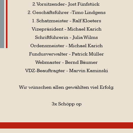
Fundusverwalter - Patrick Müller
Webmaster - Bernd Bäumer
VDZ-Beauftragter - Marvin Kaminski
Wir wünschen allen gewählten viel Erfolg.
3x Schöpp op
Einladung
zum 2. Tanzturnier „Schöpp op“
03.05.2026
Liebe Freunde des Gardetanzsportes,
die Mariechentanzgarde der EKG „Schöpp op“ 1935
e.V. lädt zum 2. Tanzturnier in karnevalistischen
Tänzen recht herzlich ein.
Wann? 17.10.2026
Einlass: 8.00 Uhr Beginn: 9.00 Uhr
Austragungsort:
Eickener Mehrzweckhalle, Eickener Str. 165, 41063
Mönchengladbach
Zur Anmeldung benötigte Dokumente findet Ihr hier:
Einladung
Ausschreibung
Anmeldung