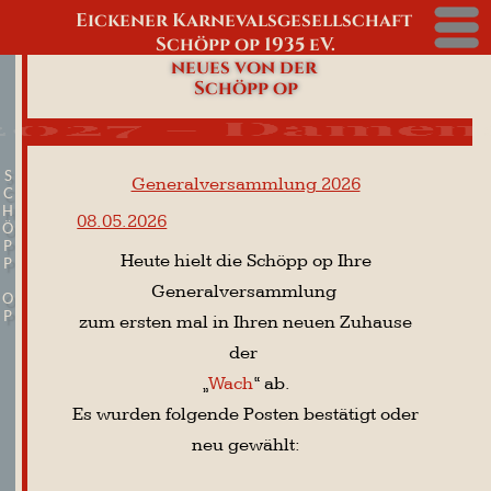
Eickener Karnevalsgesellschaft
Menü
Schöpp op 1935 eV.
neues von der
Schöpp op
22.01.2027 - Damensitzung
S
Generalversammlung 2026
C
H
08.05.2026
Ö
P
Heute hielt die Schöpp op Ihre
P
Generalversammlung
O
P
zum ersten mal in Ihren neuen Zuhause
der
„
Wach
“ ab.
Es wurden folgende Posten bestätigt oder
neu gewählt:
2. Vorsitzender- Jost Fünfstück
2. Geschäftsführer -Timo Lindgens
1. Schatzmeister - Ralf Kloeters
Vizepräsident - Michael Karich
Schriftführerin - Julia Wilms
Ordensmeister - Michael Karich