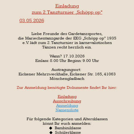
Namensliste
Für folgende Kategorien und Altersklassen
könnt Ihr euch anmelden:
◆
Bambiniklasse
◆
Schülerklasse
◆
Jugendklasse
◆
Hauptklasse
◆
Gardetanz für Gruppen
◆
NEU
: Gardetanz für Gruppen mit Hebungen
◆
Solotanz Garde
◆
Paartanz Garde
Wir laden euch ein, mit euren Gruppen in den
verschiedenen Altersklassen anzutreten und
euer Können zu präsentieren!
Es erwartet euch ein aufregender Tag voller
Leidenschaft,
Kreativität und Tanzkunst.
Für das leibliche Wohl wird bestens gesorgt.
Es wird Gelegenheiten geben, sich mit anderen
Tanzgruppen auszutauschen und gemeinsam einen
unvergesslichen Tag zu erleben.
Eure Mariechentanzgarde
Neue Heimat der Schöpp op
30.04.2026