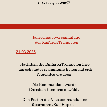
Generalversammlung der Funkengarde
11.03.2026
Am 11.03.2026 hatte die Funkengarde Ihre
Generalversammlung.
Im Zuge dieser wurden neue Vertreter
gewählt.
Aus der Wahl ergaben sich folgende
Veränderungen:
wieder eingeführt wurde der
Vizekommandant,
hier entschied sich die Versammlung für
Patrik Müller.
Als Spieß wurde Marvin Kaminski gewählt.
Die neue Feldschreiberin wurde
Angelina Frings.
2. Zahlmeisterin konnte Michelle Rehberg
für sich entscheiden.
Wir wünschen den hier gewählten viel
Erfolg in Ihrer Position.