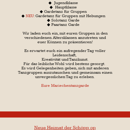
🏠
„Die Wach"
🏠
Nach etwa 33.333 Tagen seit der Gründung
unserer Gesellschaft im Jahr 1935
haben wir eine neue Heimat:
„die Wach".
Erfolgreich am 30.04.2026 konnten wir Sie
nach viel harter Arbeit im Kreise unserer
Gesellschaft eröffnen.
Sie gilt als Herzstück für unsere Jecken und
bietet uns nicht nur während der Session,
sondern das ganze Jahr über einen Ort der
Begegnung,
des Feiern und der Gemeinschaft.
Hier vereinen sich Tradition und Zukunft
- ein Ort, an dem unser Karnevalsgeist
immer weiter lebt.
„Die Wach"
ist mehr als nur ein Raum,
sie ist unser Treffpunkt,