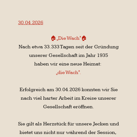
unser Rückzugsort und unser Anker.
⚓️
Wir freuen uns auf viele schöne Momente
mit unserer Schöpp-op Familie
im neuen Zu Hause!
🫂
3x Schöpp op!
❤️🤍
Jahreshauptversammlung
der Fanfaren Trompeten
21.03.2026
Nachdem die FanfarenTrompeten Ihre
Jahreshauptversammlung hatten hat sich
folgendes ergeben:
Als Kommandant wurde
Christian Clemens gewählt.
Den Posten des Vizekommandanten
übernimmt Ralf Hüpkes.